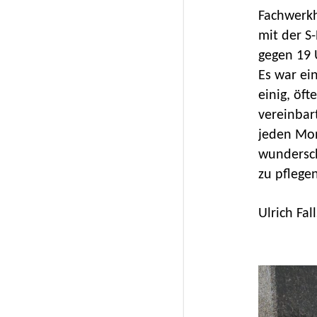
Fachwerkh
mit der S
gegen 19 
Es war ei
einig, öf
vereinbar
jeden Mo
wundersc
zu pflegen
Ulrich Fal