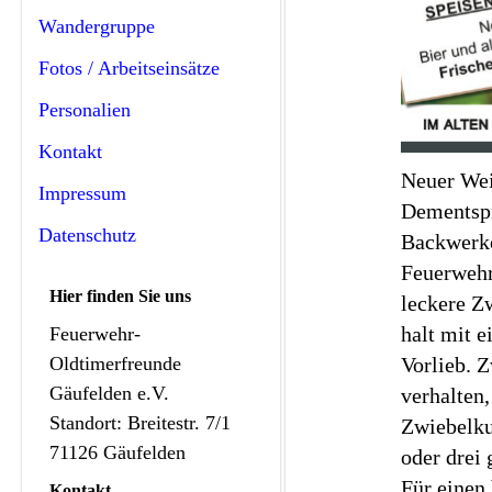
Wandergruppe
Fotos / Arbeitseinsätze
Personalien
Kontakt
Neuer Wei
Impressum
Dementspr
Datenschutz
Backwerke
Feuerwehr
Hier finden Sie uns
leckere Z
halt mit 
Feuerwehr-
Oldtimerfreunde
Vorlieb. 
Gäufelden e.V.
verhalten
Standort: Breitestr. 7/1
Zwiebelk
71126 Gäufelden
oder drei 
Für einen 
Kontakt